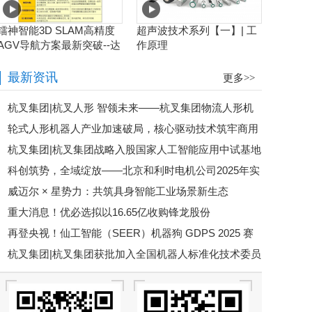
镭神智能3D SLAM高精度
超声波技术系列【一】| 工
AGV导航方案最新突破--达
作原理
到毫米级业界新高度
最新资讯
更多>>
杭叉集团|杭叉人形 智领未来——杭叉集团物流人形机
轮式人形机器人产业加速破局，核心驱动技术筑牢商用
器人及全产业链创新成果重磅亮相2026工程机械行业科技
杭叉集团|杭叉集团战略入股国家人工智能应用中试基地
根基
节
科创筑势，全域绽放——北京和利时电机公司2025年实
以工业底蕴赋能具身智能新生态
威迈尔 × 星势力：共筑具身智能工业场景新生态
力价值图鉴
重大消息！优必选拟以16.65亿收购锋龙股份
再登央视！仙工智能（SEER）机器狗 GDPS 2025 赛
杭叉集团|杭叉集团获批加入全国机器人标准化技术委员
场挑战极限救援
会人形机器人标准工作组