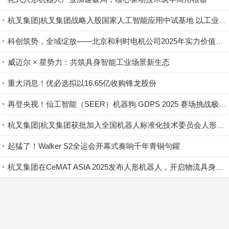
杭叉集团|杭叉集团战略入股国家人工智能应用中试基地 以工业底蕴赋能具身智能新生态
科创筑势，全域绽放——北京和利时电机公司2025年实力价值图鉴
威迈尔 × 星势力：共筑具身智能工业场景新生态
重大消息！优必选拟以16.65亿收购锋龙股份
再登央视！仙工智能（SEER）机器狗 GDPS 2025 赛场挑战极限救援
杭叉集团|杭叉集团获批加入全国机器人标准化技术委员会人形机器人标准工作组
起猛了！Walker S2全运会开幕式奏响千年青铜句鑃
杭叉集团在CeMAT ASIA 2025发布人形机器人，开启物流具身智能新时代
首页
资讯
服务机器人
企业动态
正文
登录
|
免费注册
返回顶部↑