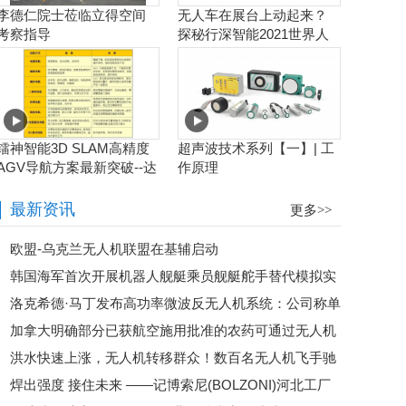
李德仁院士莅临立得空间
无人车在展台上动起来？
考察指导
探秘行深智能2021世界人
工智能大会
镭神智能3D SLAM高精度
超声波技术系列【一】| 工
AGV导航方案最新突破--达
作原理
到毫米级业界新高度
最新资讯
更多>>
欧盟-乌克兰无人机联盟在基辅启动
韩国海军首次开展机器人舰艇乘员舰艇舵手替代模拟实
洛克希德·马丁发布高功率微波反无人机系统：公司称单
验
加拿大明确部分已获航空施用批准的农药可通过无人机
次任务可应对超过50个无人机目标
洪水快速上涨，无人机转移群众！数百名无人机飞手驰
喷洒
焊出强度 接住未来 ——记博索尼(BOLZONI)河北工厂
援广西，网友：这是科技最美的样子