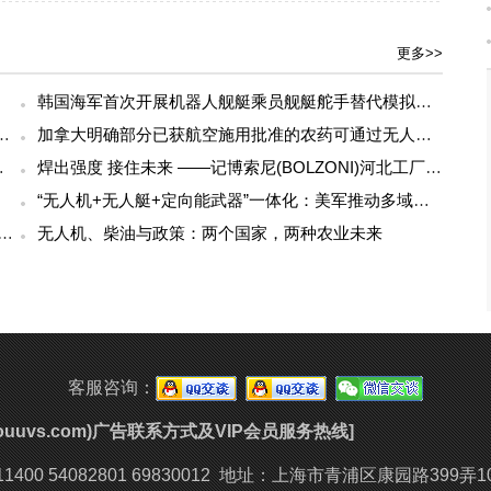
更多>>
韩国海军首次开展机器人舰艇乘员舰艇舵手替代模拟实验
人机系统：公司称单次任务可应对超过50个无人机目标
加拿大明确部分已获航空施用批准的农药可通过无人机喷洒
友：这是科技最美的样子
焊出强度 接住未来 ——记博索尼(BOLZONI)河北工厂焊接大比武
“无人机+无人艇+定向能武器”一体化：美军推动多域无人作战
航破纪录：多旋翼无人机成功实现超过4小时的连续飞行
无人机、柴油与政策：两个国家，两种农业未来
客服咨询：
youuvs.com)广告联系方式及VIP会员服务热线]
400 54082801 69830012
地址：上海市青浦区康园路399弄1