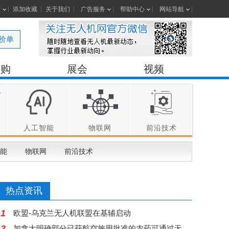
室
添加收藏
关于我们
广告服务
帮助中心
网站导航
价单
采购
展会
视频
人工智能
物联网
前沿技术
能
物联网
前沿技术
热点资讯
1
欧盟-乌克兰无人机联盟在基辅启动
2
加拿大明确部分已获航空施用批准的农药可通过无人机喷洒