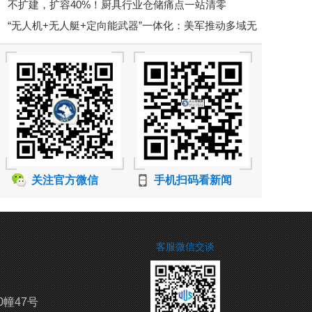
不扩建，扩容40%！厨具行业仓储痛点一站清零
焊接大比武
“无人机+无人艇+定向能武器”一体化：美军推动多域无
人作战
关注官方微信
手机扫码看新闻
客服微信交谈
0幢47号