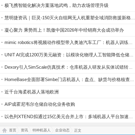
极飞携智能化解决方案落地武鸣，助力农场管理升级
慧明捷资讯｜巨灵-150灭火自组网无人机重塑全域消防救援新格局，硬核空中救险！
凝心聚力 乘势而上！凯傲中国2026年中经销商大会成功举办
mimic robotics将视频动作模型带入奥迪汽车工厂：机器人训练开始直接利用视觉示范
UNIT AI完成1200万美元融资：以模块化物理人工智能降低仓储自动化门槛
Dexory引入SimScale仿真技术：仓库机器人研发从实体试错转向云端验证
HomeBase全面部署Simbe门店机器人：盘点、缺货与价格核查实现持续数字化
近千台海柔机器人落地欧洲
AIP成霍尼韦尔仓储自动化业务收购
以色列XTEND拟通过15亿美元合并上市：多域机器人平台加速规模化
首页
资讯
特种机器人
企业动态
正文