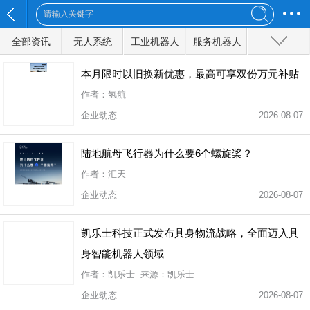
全部资讯
无人系统
工业机器人
服务机器人
特种机器人
军事机器人
无人船
无人地面车辆
无人汽车
本月限时以旧换新优惠，最高可享双份万元补贴
作者：氢航
无人机
人工智能
物联网
前沿技术
企业动态
2026-08-07
陆地航母飞行器为什么要6个螺旋桨？
全部分类
作者：汇天
企业动态
2026-08-07
凯乐士科技正式发布具身物流战略，全面迈入具
身智能机器人领域
作者：凯乐士 来源：凯乐士
企业动态
2026-08-07