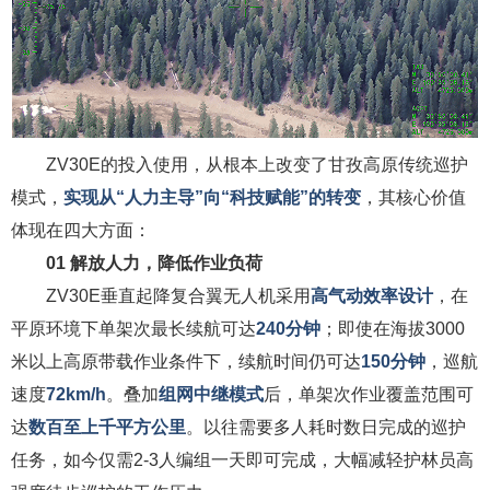
ZV30E的投入使用，从根本上改变了甘孜高原传统巡护
模式，
实现从“人力主导”向“科技赋能”的转变
，其核心价值
体现在四大方面：
01
解放人力，降低作业负荷
ZV30E垂直起降复合翼无人机采用
高气动效率设计
，在
平原环境下单架次最长续航可达
240分钟
；即使在海拔3000
米以上高原带载作业条件下，续航时间仍可达
150分钟
，巡航
速度
72km/h
。叠加
组网中继模式
后，单架次作业覆盖范围可
达
数百至上千平方公里
。以往需要多人耗时数日完成的巡护
任务，如今仅需2-3人编组一天即可完成，大幅减轻护林员高