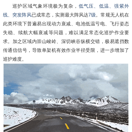
巡护区域气象环境极为复杂，
低气压、低温、强紫外
线、突发阵风
已成常态，实测最大阵风达
7级
。常规无人机在
此类环境下普遍易出现动力衰减、电池低温亏电、飞行姿态
失稳、续航大幅衰减等问题，难以满足常态化巡护作业要
求。加之区域内崇山峻岭、深切峡谷纵横交错，极易遮挡数
传通信信号，导致单架机有效作业半径受限，进一步增加了
巡护难度。