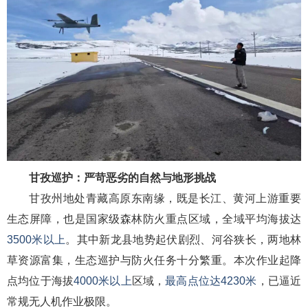
甘
孜巡护：
严苛恶劣的自然与地形挑战
甘孜州地处青藏高原东南缘，既是长江、黄河上游重要
生态屏障，也是国家级森林防火重点区域，全域平均海拔达
3500米以上
。其中新龙县地势起伏剧烈、河谷狭长，两地林
草资源富集，生态巡护与防火任务十分繁重。本次作业起降
点均位于海拔
4000米以上
区域，
最高点位达
4
230米
，已逼近
常规无人机作业极限。