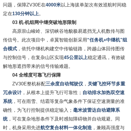
问题，保障ZV30E在
4000米
以上海拔单架次有效巡航时间稳
定在
130分钟以上
。
03
机-机组网中继突破地形限制
高原崇山峻岭、深切峡谷地貌极易遮挡无人机数传与图
传信号。此次项目中，卓翼智能创新采用
“任务机+中继机”组
合模式
，依托中继机构建空中传输链路，跨越山体回传图传
与控制信号，在复杂山区实现
45公里以上
稳定通讯，有效破
解地形遮挡带来的信号传输难题。
04
全维度可靠飞行保障
ZV30E整机标配
三余度自动驾驶仪
，
关键飞控环节多重
冗余设计
，从根本上提升飞行可靠性；
自动排水加热双空速
系统
，可在雨雪、结霜等复杂气象条件下保证空速测量的准
确性，为飞行控制提供稳定输入；
毫米波雷达自动避障系
统
，可在复杂地形条件下及时感知障碍物并自动规避。同
时，机身采用先进
航空复合材料一体化制造
，兼顾高强度与