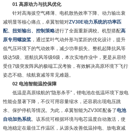
01
高原动力与抗风优化
针对高海拔空气稀薄、电机散热效率下降、动力输出衰
减明显等核心痛点，卓翼智能对
ZV30E动力系统的功率匹
配、扭矩输出、控制策略
进行了全面重新调校。机型搭配
高
原专用螺旋桨
，通过桨叶气动外形与桨距的优化设计，提升
低气压环境下的气动效率，减少功率损失。整机起降抗风等
级达5级、巡航抗风等级6级，本次实地作业中，更是从容经
受住7级突发阵风的极端工况考验，有效解决高原环境下飞行
姿态不稳、续航衰减等常见难题。
02
电池智能温控保障
低温是高原续航的“隐形杀手”，锂电池在低温环境下放电
性能会显著下降，不仅可用容量缩水，还容易出现电压跳
水、保护停机等情况。为此，卓翼智能为ZV30E配备了
电池
自动加热系统
。该系统
可根据环境与电芯温度自动激活，使
电池稳定在最佳工作温区，从源头改善低温掉电、放电衰减