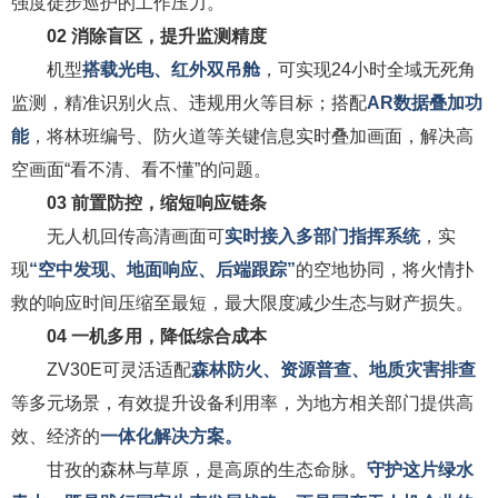
强度徒步巡护的工作压力。
02
消除盲区，提升监测精度
机型
搭载光电、红外双吊舱
，可实现24小时全域无死角
监测，精准识别火点、违规用火等目标；搭配
AR数据叠加功
能
，将林班编号、防火道等关键信息实时叠加画面，解决高
空画面“看不清、看不懂”的问题。
03
前置防控，缩短响应链条
无人机回传高清画面可
实时接入多部门指挥系统
，实
现
“空中发现、地面响应、后端跟踪”
的空地协同，将火情扑
救的响应时间压缩至最短，最大限度减少生态与财产损失。
04
一机多用，降低综合成本
ZV30E可灵活适配
森林防火、资源普查、地质灾害排查
等多元场景，有效提升设备利用率，为地方相关部门提供高
效、经济的
一体化解决方案。
甘孜的森林与草原，是高原的生态命脉。
守护这片绿水