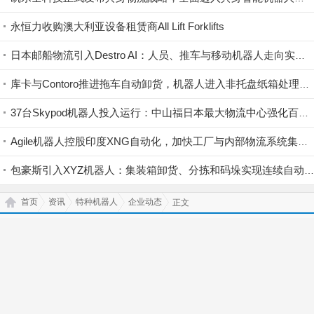
永恒力收购澳大利亚设备租赁商All Lift Forklifts
日本邮船物流引入Destro AI：人员、推车与移动机器人走向实时协同
库卡与Contoro推进拖车自动卸货，机器人进入非托盘纸箱处理场景
37台Skypod机器人投入运行：中山福日本最大物流中心强化百万品种供应能力
Agile机器人控股印度XNG自动化，加快工厂与内部物流系统集成
包豪斯引入XYZ机器人：集装箱卸货、分拣和码垛实现连续自动化(
首页
资讯
特种机器人
企业动态
正文
登录
|
免费注册
返回顶部↑
Copyright © 2017-2026
无人系统网
客服热线：
400-003-8030
首页
|
关于我们