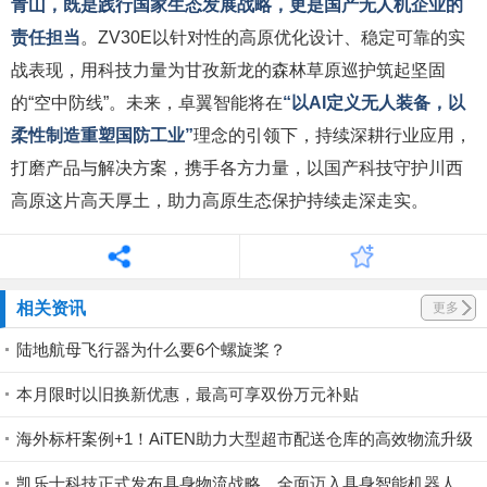
青山，既是践行国家生态发展战略，更是国产无人机企业的
责任担当
。ZV30E以针对性的高原优化设计、稳定可靠的实
战表现，用科技力量为甘孜新龙的森林草原巡护筑起坚固
的“空中防线”。未来，卓翼智能将在
“以AI定义无人装备，以
柔性制造重塑国防工业”
理念的引领下，持续深耕行业应用，
打磨产品与解决方案，携手各方力量，以国产科技守护川西
高原这片高天厚土，助力高原生态保护持续走深走实。
相关资讯
更多
陆地航母飞行器为什么要6个螺旋桨？
本月限时以旧换新优惠，最高可享双份万元补贴
海外标杆案例+1！AiTEN助力大型超市配送仓库的高效物流升级
凯乐士科技正式发布具身物流战略，全面迈入具身智能机器人领域