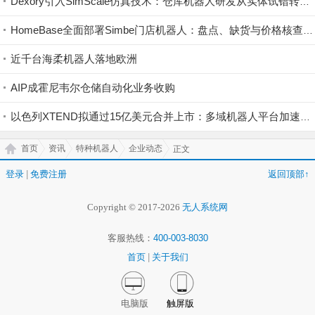
Dexory引入SimScale仿真技术：仓库机器人研发从实体试错转向云端验证
HomeBase全面部署Simbe门店机器人：盘点、缺货与价格核查实现持续数字化
近千台海柔机器人落地欧洲
AIP成霍尼韦尔仓储自动化业务收购
以色列XTEND拟通过15亿美元合并上市：多域机器人平台加速规模化
首页
资讯
特种机器人
企业动态
正文
登录
|
免费注册
返回顶部↑
Copyright © 2017-2026
无人系统网
客服热线：
400-003-8030
首页
|
关于我们
电脑版
触屏版