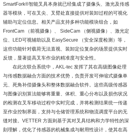
SmartFork®智能叉具本身就已经集成了摄像头、激光及传感
器等模块，可在叉尖、叉臂处直接提供对装卸过程的可视化
辅助与定位信息。相关产品支持多种功能模块组合，如
FrontCam （前视摄像）、 SideCam （侧视摄像）、激光定
位、LED可视辅助以及 EasySecure （安全深度检测）等，
这些功能针对载荷无法直视、装卸定位复杂的场景提供实时
反馈，显著提高叉车作业的精准度与安全性。
在此次联合系统中，AKL-tec 发挥了其在高级图像处理
与传感数据融合方面的技术优势，负责开发可伸缩式摄像单
元、死角补偿摄像头和整体数据融合软件。这些高级传感器
与图像识别算法能够将重量、体积、重心分布以及损伤状况
的检测在叉车移动过程中实时完成，并将检测结果统一传递
至作业控制界面，支持与仓储管理系统和物流调度平台的无
缝对接。VETTER 方面则基于其对叉具结构和力学特性的深
刻理解，优化了传感器的机械集成与耐用性设计，使其在高