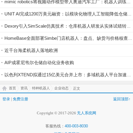
mimic robotics将视频动作模型带入奥迪汽车工厂：机器人训练开始直接利用视觉示范
UNIT AI完成1200万美元融资：以模块化物理人工智能降低仓储自动化门槛
Dexory引入SimScale仿真技术：仓库机器人研发从实体试错转向云端验证
HomeBase全面部署Simbe门店机器人：盘点、缺货与价格核查实现持续数字化
近千台海柔机器人落地欧洲
AIP成霍尼韦尔仓储自动化业务收购
以色列XTEND拟通过15亿美元合并上市：多域机器人平台加速规模化
首页
资讯
特种机器人
企业动态
正文
登录
|
免费注册
返回顶部↑
Copyright © 2017-2026
无人系统网
客服热线：
400-003-8030