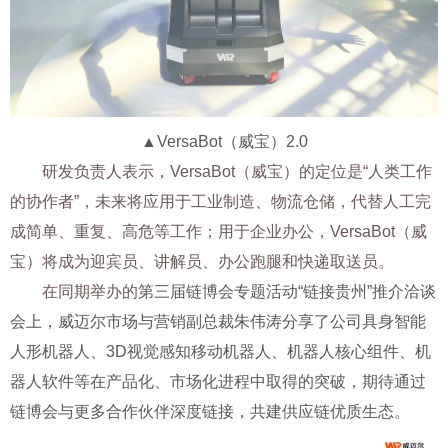
▲
VersaBot（威宝）2.0
研发负责人
表示，
VersaBot（威宝）
的定位是“人类工作
的协作者”，未来
将应用于
工业制造、
物流仓储，代替人工完
成简单、重复、高危等工作；用于
企业办公，
VersaBot（威
宝）将
成为迎宾员、讲解员、办公跑腿和快递取送员。
在同期举办的
第三届链博会专题活动“链接贵州”推介洽谈
会上，威迈尔市场与营销副总裁朱伟涛分享了公司具身智能
人形机器人、3D视觉感知移动机器人、机器人核心组件、机
器人软件等在产品化、市场化进程中取得的突破，期待通过
链博会与更多合作伙伴深度链接，共建供应链优质生态。