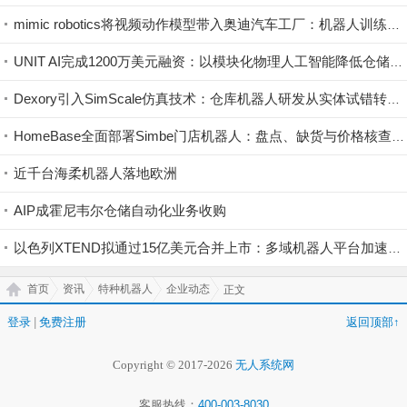
mimic robotics将视频动作模型带入奥迪汽车工厂：机器人训练开始直接利用视觉示范
UNIT AI完成1200万美元融资：以模块化物理人工智能降低仓储自动化门槛
Dexory引入SimScale仿真技术：仓库机器人研发从实体试错转向云端验证
HomeBase全面部署Simbe门店机器人：盘点、缺货与价格核查实现持续数字化
近千台海柔机器人落地欧洲
AIP成霍尼韦尔仓储自动化业务收购
以色列XTEND拟通过15亿美元合并上市：多域机器人平台加速规模化
首页
资讯
特种机器人
企业动态
正文
登录
|
免费注册
返回顶部↑
Copyright © 2017-2026
无人系统网
客服热线：
400-003-8030