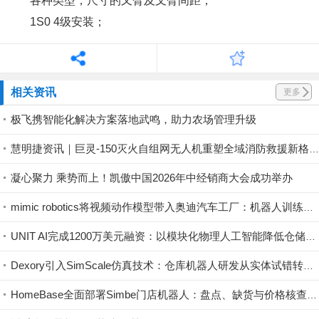
各种类型，尺寸的又臂及叉臂间距；
1S0 4级安装；
相关资讯
更多
极飞携智能化解决方案落地武鸣，助力农场管理升级
慧明捷资讯｜巨灵-150灭火自组网无人机重塑全域消防救援新格局，硬核空中救险！
凝心聚力 乘势而上！凯傲中国2026年中经销商大会成功举办
mimic robotics将视频动作模型带入奥迪汽车工厂：机器人训练开始直接利用视觉示范
UNIT AI完成1200万美元融资：以模块化物理人工智能降低仓储自动化门槛
Dexory引入SimScale仿真技术：仓库机器人研发从实体试错转向云端验证
HomeBase全面部署Simbe门店机器人：盘点、缺货与价格核查实现持续数字化