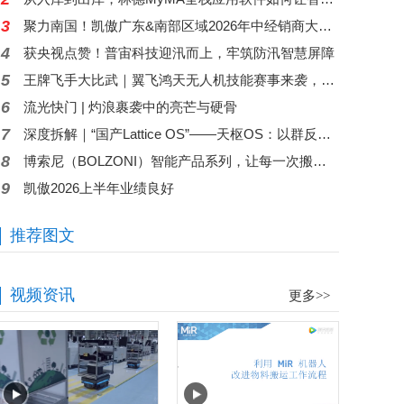
3
聚力南国！凯傲广东&南部区域2026年中经销商大会燃动羊城
4
获央视点赞！普宙科技迎汛而上，牢筑防汛智慧屏障
5
王牌飞手大比武｜翼飞鸿天无人机技能赛事来袭，现金大奖等你来拿
6
流光快门 | 灼浪裹袭中的亮芒与硬骨
7
深度拆解｜“国产Lattice OS”——天枢OS：以群反群，构建中国自主低空反无人机蜂群作战体系
8
博索尼（BOLZONI）智能产品系列，让每一次搬运都更加智慧
9
凯傲2026上半年业绩良好
推荐图文
视频资讯
更多>>