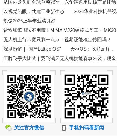
从国内龙头到全球单项冠军，东华链条用硬核产品托稳
以视觉为眼，共建工业新生态——2026华睿科技机器视
全球叉车供应链
凯傲2026上半年业绩良好
觉生态大会苏州站圆满落幕
货物频繁周转不用慌！MiMA MJ20铰接式叉车 + MK30
无人机上行带宽只剩一点点，视频还能稳定传回吗？
平衡重叉车，助力电商行业仓储效率翻倍！
深度拆解｜“国产Lattice OS”——天枢OS：以群反群，
王牌飞手大比武｜翼飞鸿天无人机技能赛事来袭，现金
构建中国自主低空反无人机蜂群作战体系
大奖等你来拿
关注官方微信
手机扫码看新闻