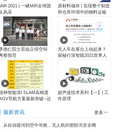
MiR 2021 | 一睹MiR全球团
原材料储存 | 实现整个制造
队风采
和仓库环境中的物料运输
工作流程自动化
李德仁院士莅临立得空间
无人车在展台上动起来？
考察指导
探秘行深智能2021世界人
工智能大会
镭神智能3D SLAM高精度
超声波技术系列【一】| 工
AGV导航方案最新突破--达
作原理
到毫米级业界新高度
最新资讯
更多>>
从自动巡河到空中吊救，无人机织密防汛安全网