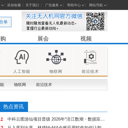
室
添加收藏
关于我们
广告服务
帮助中心
网站导航
价单
采购
展会
视频
人工智能
物联网
前沿技术
能
物联网
前沿技术
热点资讯
1
中科云图游仙项目晋级 2026年“涪江数潮・数据应用创新”大赛决赛
2
从入库到出库，林德MyMA全栈应用软件如何让智能工厂“自己运转起来”