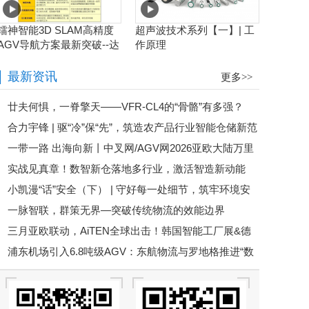
镭神智能3D SLAM高精度
超声波技术系列【一】| 工
AGV导航方案最新突破--达
作原理
到毫米级业界新高度
最新资讯
更多>>
廿夫何惧，一脊擎天——VFR-CL4的“骨骼”有多强？
合力宇锋 | 驱“冷”保“先”，筑造农产品行业智能仓储新范
一带一路 出海向新丨中叉网/AGV网2026亚欧大陆万里
式
实战见真章！数智新仓落地多行业，激活智造新动能
行在德国LogiMAT 2026正式启航
小凯漫“话”安全（下） | 守好每一处细节，筑牢环境安
一脉智联，群策无界—突破传统物流的效能边界
全线
三月亚欧联动，AiTEN全球出击！韩国智能工厂展&德
浦东机场引入6.8吨级AGV：东航物流与罗地格推进“数
国LogiMAT，我们来了！
据驱动”智慧货运枢纽