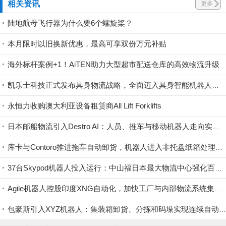
相关资讯
更多
陆地航母飞行器为什么要6个螺旋桨？
本月限时以旧换新优惠，最高可享双份万元补贴
海外标杆案例+1！AiTEN助力大型超市配送仓库的高效物流升级
凯乐士科技正式发布具身物流战略，全面迈入具身智能机器人领域
永恒力收购澳大利亚设备租赁商All Lift Forklifts
日本邮船物流引入Destro AI：人员、推车与移动机器人走向实时协同
库卡与Contoro推进拖车自动卸货，机器人进入非托盘纸箱处理场景
37台Skypod机器人投入运行：中山福日本最大物流中心强化百万品种供应能力
Agile机器人控股印度XNG自动化，加快工厂与内部物流系统集成
包豪斯引入XYZ机器人：集装箱卸货、分拣和码垛实现连续自动化(