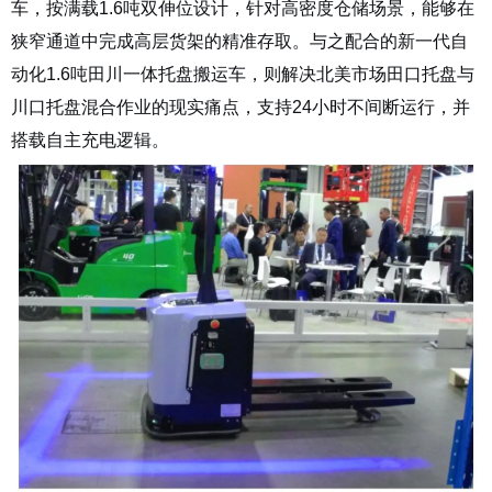
车，按满载
1.6
吨双伸位设计，针对高密度仓储场景，能够在
狭窄通道中完成高层货架的精准存取。与之配合的新一代自
动化
1.6
吨田川一体托盘搬运车，则解决北美市场田口托盘与
川口托盘混合作业的现实痛点，支持
24
小时不间断运行，并
搭载自主充电逻辑。