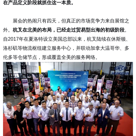
在产品定义阶段就抓住这一本质。
北美深耕，属地先行
展会的热闹只有四天，但真正的市场竞争力来自展馆之
外。
杭叉在北美的布局，已经走过贸易型出海的初级阶段
。
自
2017
年在夏洛特设立美国总部以来，杭叉陆续在休斯顿、
洛杉矶等物流枢纽建立服务中心，并联动加拿大温哥华、多
伦多等仓储节点，形成覆盖全美的服务网络。