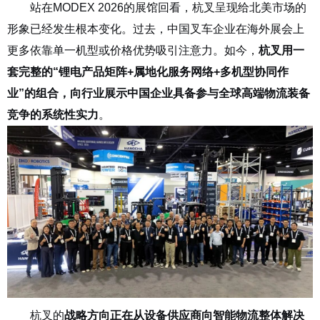
站在
MODEX 2026
的展馆回看，杭叉呈现给北美市场的
形象已经发生根本变化。过去，中国叉车企业在海外展会上
更多依靠单一机型或价格优势吸引注意力。如今，
杭叉用一
套完整的
“
锂电产品矩阵
+
属地化服务网络
+
多机型协同作
业
”
的组合，向行业展示中国企业具备参与全球高端物流装备
竞争的系统性实力
。
杭叉的
战略方向正在从设备供应商向智能物流整体解决