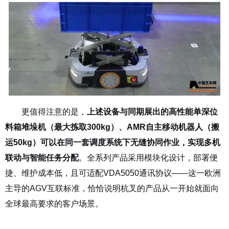
更值得注意的是，
上述设备与同期展出的高性能单深位
料箱堆垛机（最大拣取
300kg
）、
AMR
自主移动机器人（搬
运
50kg
）可以在同一套调度系统下无缝协同作业，实现多机
联动与智能任务分配
。全系列产品采用模块化设计，部署便
捷、维护成本低，且可适配
VDA5050
通讯协议
——
这一欧洲
主导的
AGV
互联标准，恰恰说明杭叉的产品从一开始就面向
全球最高要求的客户场景。
从单机到协同的战略延伸