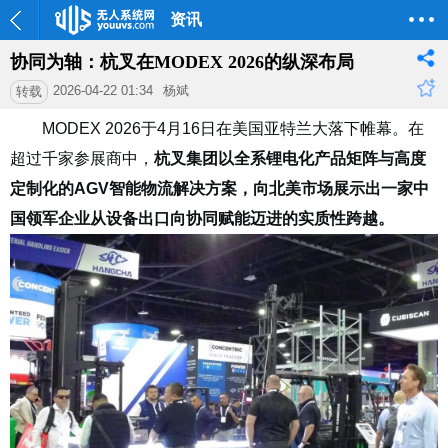
资讯
协同为轴：杭叉在MODEX 2026的纵深布局
2026-04-22 01:34
杨斌
转载
MODEX 2026
于
4
月
16
日在美国亚特兰大落下帷幕。在
超过千家参展商
中，
杭叉集团以全系锂电化产品矩阵与高度
定制化的
AGV
智能物流解决方案，向北美市场展示出一家中
国领军企业从设备出口向协同赋能迈进的实质性跨越。