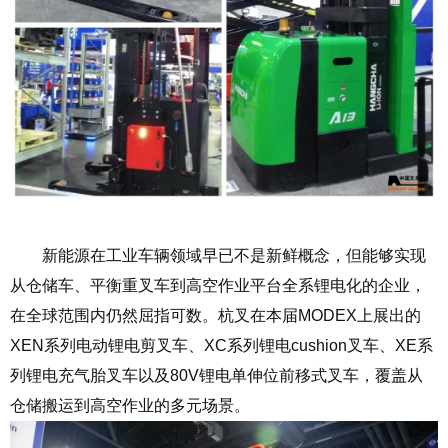
锂电全系，技术为核
新能源在工业车辆领域早已不是新鲜概念，但能够实现
从仓储车、平衡重叉车到高空作业平台全系锂电化的企业，
在全球范围内仍然屈指可数。杭叉在本届
MODEX
上展出的
XEN
系列电动锂电剪叉车、
XC
系列锂电
cushion
叉车、
XE
系
列锂电充气胎叉车以及
80V
锂电单伸位前移式叉车，覆盖从
仓储搬运到高空作业的多元场景。