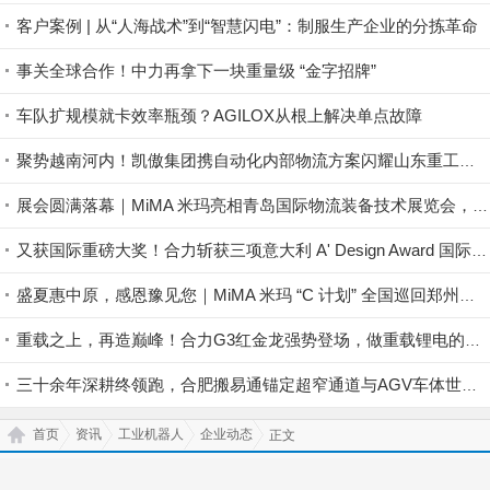
客户案例 | 从“人海战术”到“智慧闪电”：制服生产企业的分拣革命
事关全球合作！中力再拿下一块重量级 “金字招牌”
车队扩规模就卡效率瓶颈？AGILOX从根上解决单点故障
聚势越南河内！凯傲集团携自动化内部物流方案闪耀山东重工全球合作伙伴大会暨绿色智能产品展示会
展会圆满落幕｜MiMA 米玛亮相青岛国际物流装备技术展览会，现场交付彰显中国超窄通道叉车销量榜首实力！
又获国际重磅大奖！合力斩获三项意大利 A' Design Award 国际设计奖项
盛夏惠中原，感恩豫见您｜MiMA 米玛 “C 计划” 全国巡回郑州站圆满收官，共筑高密度仓储生态！
重载之上，再造巅峰！合力G3红金龙强势登场，做重载锂电的＂破局者＂
三十余年深耕终领跑，合肥搬易通锚定超窄通道与AGV车体世界一流品牌
首页
资讯
工业机器人
企业动态
正文
登录
|
免费注册
返回顶部↑