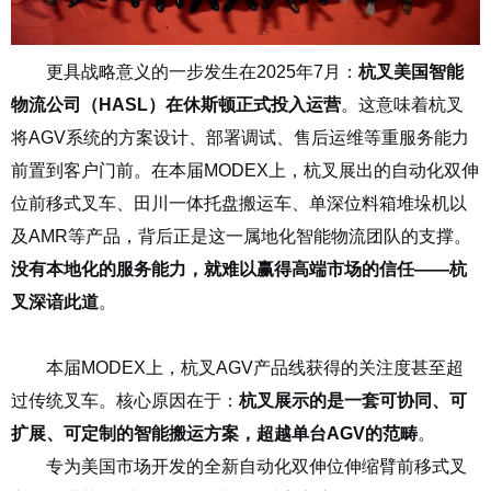
更具战略意义的一步发生在
2025
年
7
月：
杭叉美国智能
物流公司（
HASL
）在休斯顿正式投入运营
。这意味着杭叉
将
AGV
系统的方案设计、部署调试、售后运维等重服务能力
前置到客户门前。在本届
MODEX
上，杭叉展出的自动化双伸
位前移式叉车、田川一体托盘搬运车、单深位料箱堆垛机以
及
AMR
等产品，背后正是这一属地化智能物流团队的支撑。
没有本地化的服务能力，就难以赢得高端市场的信任
——
杭
叉深谙此道
。
AGV矩阵，场景为王
本届
MODEX
上，杭叉
AGV
产品线获得的关注度甚至超
过传统叉车。核心原因在于：
杭叉展示的是一套可协同、可
扩展、可定制的智能搬运方案，超越单台
AGV
的范畴
。
专为美国市场开发的全新自动化双伸位伸缩臂前移式叉