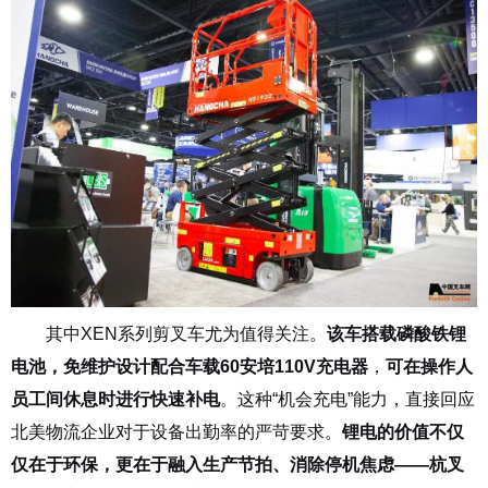
其中
XEN
系列剪叉车尤为值得关注。
该车搭载磷酸铁锂
电池，免维护设计配合车载
60
安培
110V
充电器
，
可在操作人
员工间休息时进行快速补电
。这种
“
机会充电
”
能力，直接回应
北美物流企业对于设备出勤率的严苛要求。
锂电的价值不仅
仅在于环保，更在于融入生产节拍、消除停机焦虑
——
杭叉