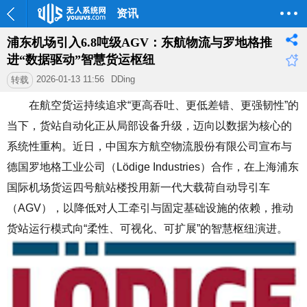
资讯
浦东机场引入6.8吨级AGV：东航物流与罗地格推
进“数据驱动”智慧货运枢纽
2026-01-13 11:56
DDing
转载
在航空货运持续追求
“
更高吞吐、更低差错、更强韧性
”
的
当下，货站自动化正从局部设备升级，迈向以数据为核心的
系统性重构。近日，中国东方航空物流股份有限公司宣布与
德国罗地格工业公司（
Lödige Industries
）合作，在上海浦东
国际机场货运四号航站楼投用新一代大载荷自动导引车
（
AGV
），以降低对人工牵引与固定基础设施的依赖，推动
货站运行模式向
“
柔性、可视化、可扩展
”
的智慧枢纽演进。