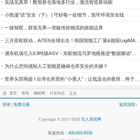
实战见真章！数智新仓落地多行业，激活智造新动能
小凯漫“话”安全（下） | 守好每一处细节，筑牢环境安全线
一脉智联，群策无界—突破传统物流的效能边界
三月亚欧联动，AiTEN全球出击！韩国智能工厂展&德国LogiMAT，我们来了！
浦东机场引入6.8吨级AGV：东航物流与罗地格推进“数据驱动”智慧货运枢纽
为什么空间感知人工智能是确保仓库安全的关键？
世界头部商超 I 台湾仓库里的 “小黄人”：让低温仓的夜班，终于不用硬扛了
首页
资讯
物联网
行业动态
正文
登录
|
免费注册
返回顶部↑
Copyright © 2017-2026
无人系统网
客服热线：
400-003-8030