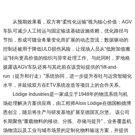
从预期效果看，双方将
“
柔性化运输
”
视为核心价值：
AGV
车队可减少人工转运与固定输送基础设施依赖，优化路径与
节拍，形成可随业务量变化而扩展的动态货流；数据驱动的
控制还被用于降低
ULD
损伤风险，让现场人员从
“
低附加值搬
运
”
转向更高价值的组织与异常处理工作。与此同时，罗地格
披露该
AGV
车队还将与其此前在该货站提供的
“lift-and-
run
（提升和行走）
”
系统协同，进一步提升吞吐与运营智能化
水平，并延续双方在
ETV
系统改造等项目上的合作关系。
Lödige Industries
是一家成立于
1948
年的物流系统与机
场处理解决方案供应商，由工程师
Alois Lödige
在德国帕德博
恩创立，随后将生产与研发基地扩展至德国瓦尔堡。 该公司
长期聚焦
“
重载物料的移动、分拣、存储与提升
”
，业务覆盖机
场物流以及工业与城市场景的定制化物料输送方案，并提供