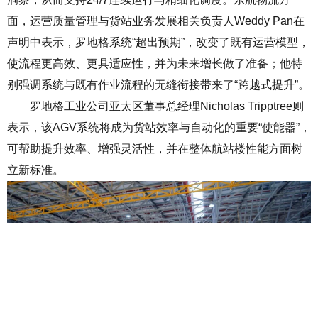
面，运营质量管理与货站业务发展相关负责人
Weddy Pan
在
声明中表示，罗地格系统
“
超出预期
”
，改变了既有运营模型，
使流程更高效、更具适应性，并为未来增长做了准备；他特
别强调系统与既有作业流程的无缝衔接带来了
“
跨越式提升
”
。
罗地格工业公司亚太区董事总经理
Nicholas Tripptree
则
表示，该
AGV
系统将成为货站效率与自动化的重要
“
使能器
”
，
可帮助提升效率、增强灵活性，并在整体航站楼性能方面树
立新标准。