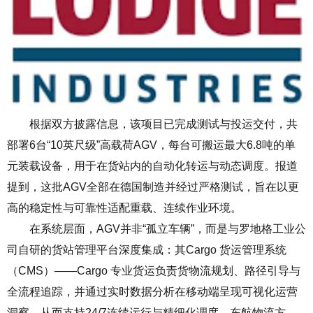
根据双方披露信息，该项目已完成测试与投运交付，共
部署
6
台
“10
英尺级
”
高载荷
AGV
，每台可搬运最大
6.8
吨的单
元装载设备，用于在货站内的自动化转运与动态调度。报道
提到，这批
AGV
全部在德国制造并经过严格测试，旨在以更
高的稳定性与可靠性适配重载、连续作业环境。
在系统层面，
AGV
并非
“
孤立车辆
”
，而是与罗地格工业公
司自研的货站管理平台深度集成：其
Cargo
货运管理系统
（
CMS
）
——Cargo
专业货运负责货物流规划、路径引导与
全流程追踪，并通过实时数据分析在移动端呈现可视化运营
洞察，从而支持
24/7
连续运行与精细化调度。东航物流方