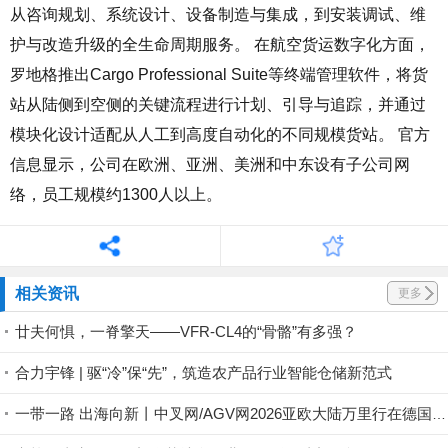
从咨询规划、系统设计、设备制造与集成，到安装调试、维
护与改造升级的全生命周期服务。 在航空货运数字化方面，
罗地格推出
Cargo Professional Suite
等终端管理软件，将货
站从陆侧到空侧的关键流程进行计划、引导与追踪，并通过
模块化设计适配从人工到高度自动化的不同规模货站。 官方
信息显示，公司在欧洲、亚洲、美洲和中东设有子公司网
络，员工规模约
1300
人以上。
相关资讯
更多
廿夫何惧，一脊擎天——VFR-CL4的“骨骼”有多强？
合力宇锋 | 驱“冷”保“先”，筑造农产品行业智能仓储新范式
一带一路 出海向新丨中叉网/AGV网2026亚欧大陆万里行在德国LogiMAT 2026正式启航