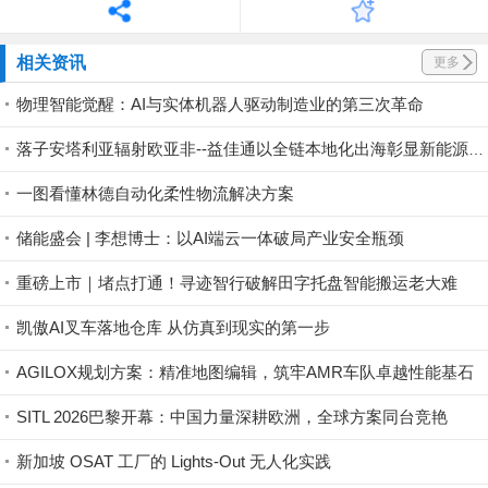
相关资讯
更多
物理智能觉醒：AI与实体机器人驱动制造业的第三次革命
落子安塔利亚辐射欧亚非--益佳通以全链本地化出海彰显新能源领军实力
一图看懂林德自动化柔性物流解决方案
储能盛会 | 李想博士：以AI端云一体破局产业安全瓶颈
重磅上市｜堵点打通！寻迹智行破解田字托盘智能搬运老大难
凯傲AI叉车落地仓库 从仿真到现实的第一步
AGILOX规划方案：精准地图编辑，筑牢AMR车队卓越性能基石
SITL 2026巴黎开幕：中国力量深耕欧洲，全球方案同台竞艳
新加坡 OSAT 工厂的 Lights-Out 无人化实践