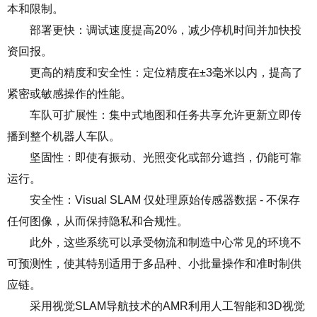
本和限制。
部署更快：调试速度提高
20%
，减少停机时间并加快投
资回报。
更高的精度和安全性：定位精度在
±3
毫米以内，提高了
紧密或敏感操作的性能。
车队可扩展性：集中式地图和任务共享允许更新立即传
播到整个机器人车队。
坚固性：即使有振动、光照变化或部分遮挡，仍能可靠
运行。
安全性：
Visual SLAM
仅处理原始传感器数据
-
不保存
任何图像，从而保持隐私和合规性。
此外，这些系统可以承受物流和制造中心常见的环境不
可预测性，使其特别适用于多品种、小批量操作和准时制供
应链。
采用视觉
SLAM
导航技术的
AMR
利用人工智能和
3D
视觉