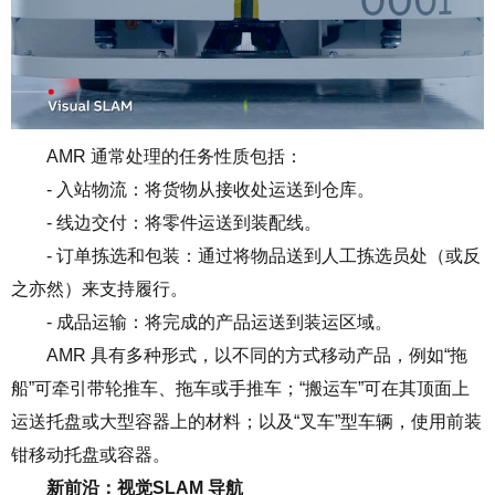
AMR
通常处理的任务性质包括：
- 入站物流：将货物从接收处运送到仓库。
- 线边交付：将零件运送到装配线。
- 订单拣选和包装：通过将物品送到人工拣选员处（或反
之亦然）来支持履行。
- 成品运输：将完成的产品运送到装运区域。
AMR
具有多种形式，以不同的方式移动产品，例如
“
拖
船
”
可牵引带轮推车、拖车或手推车；
“
搬运车
”
可在其顶面上
运送托盘或大型容器上的材料；以及
“
叉车
”
型车辆，使用前装
钳移动托盘或容器。
新前沿：视觉
SLAM
导航