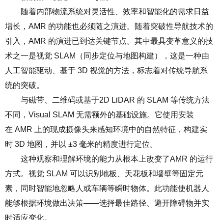
随着内部物流系统对灵活性、效率和智能化的需求日益
增长，
AMR
的功能也必须随之演进。随着突破性导航技术的
引入，
AMR
的演进已到达关键节点。其中最具变革意义的技
术之一是视觉
SLAM
（同步定位与地图构建），这是一种由
人工智能驱动、基于
3D
视觉的方法，标志着对传统导航系
统的突破。
与磁带、二维码或基于
2D LiDAR
的
SLAM
等传统方法
不同，
Visual SLAM
无需额外的基础设施。它使用安装
在
AMR
上的现成摄像头来感知环境中的自然特征，构建实
时
3D
地图，并以
±3
毫米的精度进行定位。
这种观察和理解环境的能力从根本上改变了
AMR
的运行
方式。视觉
SLAM
可以识别地板、天花板和墙壁等固定元
素，同时智能地忽略人或车辆等瞬时物体。此功能使机器人
能够根据环境做出决策
——
选择最佳路径、避开障碍物并实
时适应变化。