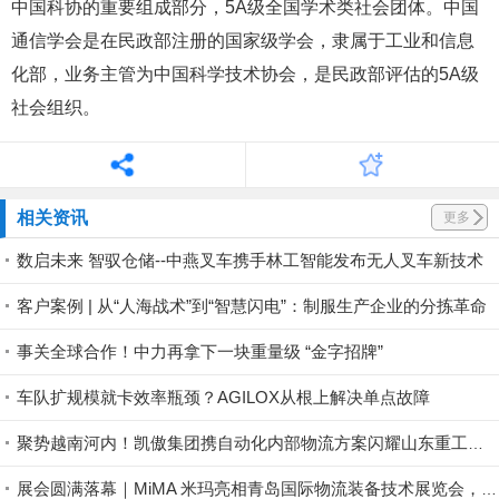
中国科协的重要组成部分，5A级全国学术类社会团体。中国
通信学会是在民政部注册的国家级学会，隶属于工业和信息
化部，业务主管为中国科学技术协会，是民政部评估的5A级
社会组织。
相关资讯
更多
数启未来 智驭仓储--中燕叉车携手林工智能发布无人叉车新技术
客户案例 | 从“人海战术”到“智慧闪电”：制服生产企业的分拣革命
事关全球合作！中力再拿下一块重量级 “金字招牌”
车队扩规模就卡效率瓶颈？AGILOX从根上解决单点故障
聚势越南河内！凯傲集团携自动化内部物流方案闪耀山东重工全球合作伙伴大会暨绿色智能产品展示会
展会圆满落幕｜MiMA 米玛亮相青岛国际物流装备技术展览会，现场交付彰显中国超窄通道叉车销量榜首实力！