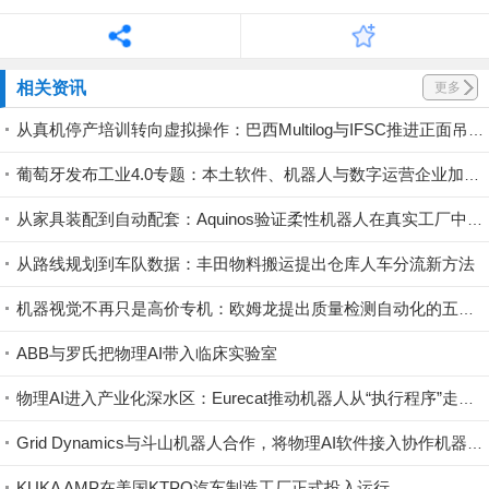
相关资讯
更多
从真机停产培训转向虚拟操作：巴西Multilog与IFSC推进正面吊模拟器人才培养
葡萄牙发布工业4.0专题：本土软件、机器人与数字运营企业加速形成出口型技术集群
从家具装配到自动配套：Aquinos验证柔性机器人在真实工厂中的应用
从路线规划到车队数据：丰田物料搬运提出仓库人车分流新方法
机器视觉不再只是高价专机：欧姆龙提出质量检测自动化的五步评估路径
ABB与罗氏把物理AI带入临床实验室
物理AI进入产业化深水区：Eurecat推动机器人从“执行程序”走向自主学习
Grid Dynamics与斗山机器人合作，将物理AI软件接入协作机器人
KUKA AMP在美国KTPO汽车制造工厂正式投入运行