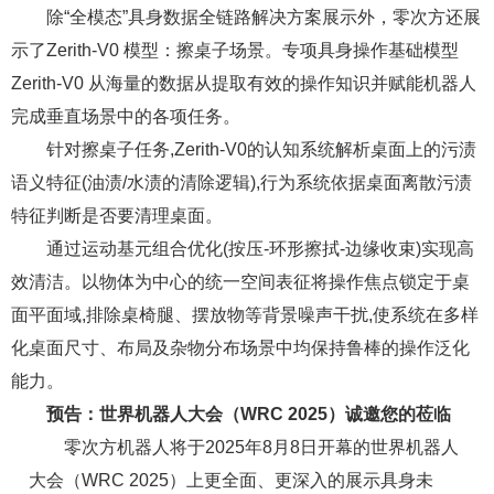
除“全模态”具身数据全链路解决方案展示外，零次方还展
示了Zerith-V0 模型：擦桌子场景。专项具身操作基础模型
Zerith-V0 从海量的数据从提取有效的操作知识并赋能机器人
完成垂直场景中的各项任务。
针对擦桌子任务,Zerith-V0的认知系统解析桌面上的污渍
语义特征(油渍/水渍的清除逻辑),行为系统依据桌面离散污渍
特征判断是否要清理桌面。
通过运动基元组合优化(按压-环形擦拭-边缘收束)实现高
效清洁。以物体为中心的统一空间表征将操作焦点锁定于桌
面平面域,排除桌椅腿、摆放物等背景噪声干扰,使系统在多样
化桌面尺寸、布局及杂物分布场景中均保持鲁棒的操作泛化
能力。
预告：世界机器人大会（WRC 2025）诚邀您的莅临
零次方机器人将于2025年8月8日开幕的世界机器人
大会（WRC 2025）上更全面、更深入的展示具身未