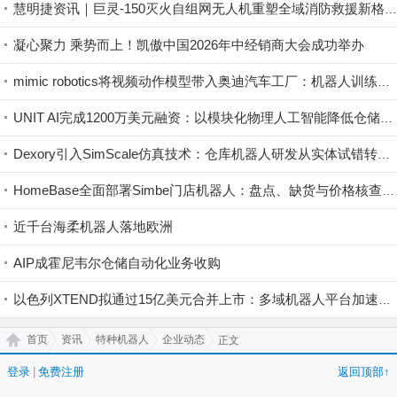
慧明捷资讯｜巨灵-150灭火自组网无人机重塑全域消防救援新格局，硬核空中救险！
凝心聚力 乘势而上！凯傲中国2026年中经销商大会成功举办
mimic robotics将视频动作模型带入奥迪汽车工厂：机器人训练开始直接利用视觉示范
UNIT AI完成1200万美元融资：以模块化物理人工智能降低仓储自动化门槛
Dexory引入SimScale仿真技术：仓库机器人研发从实体试错转向云端验证
HomeBase全面部署Simbe门店机器人：盘点、缺货与价格核查实现持续数字化
近千台海柔机器人落地欧洲
AIP成霍尼韦尔仓储自动化业务收购
以色列XTEND拟通过15亿美元合并上市：多域机器人平台加速规模化
首页
资讯
特种机器人
企业动态
正文
登录
|
免费注册
返回顶部↑