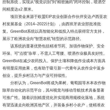
控制系统，实现从“视觉识别”到“精密施药”闭环控制，喷洒空
间精度达±2 厘米。
项目资金来源于欧盟EIP农业创新合作伙伴安达卢西亚农
村发展基金（2014–2022计划），由西班牙农业部批准批
复。GreenBot系统以高智能化和低投入特点获得官方支持，
展示了欧洲农业向“智慧农机”转型的示范路径。
该系统的显著优势包括精准节药、加强作物保护、安全
环保、可“点喷”杂草，不需人工弯腰、喷洒作业极具友好性。
GreenBot在减少农药投入、保护土壤和降低作业成本方面具
有明显应用效果，也有助于吸引新一代青年从农作业中返乡
创业，提升乡村活力与产业可持续性。
分析认为，GreenBot将成为果树、葡萄园等木本农作物
除草自动化的示范平台，其AI视觉与移动导航技术具备显著
可推广性。随着识别精度优化并实现商用规模化落地，系统
有望迅速走向欧洲其他产区，并装备乡村小农户，使精准农