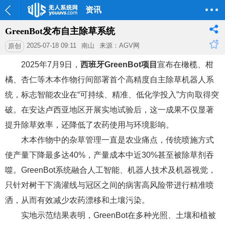
资讯
GreenBot发布自主除草系统
2025-07-18 09:11
南山
来源：AGV网
原创
2025年7月9日，
西班牙GreenBot项目
宣布在橄榄、柑
橘、杏仁等木本作物行间部署首个高精度自主除草机器人系
统，标志智能农业在“可持续、精准、低化学投入”方向取得突
破。在安达卢西亚地区开展实地试验后，这一成果不仅显著
提升除草效率，还降低了农药使用与环境影响。
木本作物中的杂草管理一直是农业痛点，传统喷施方式
使产量下降最多达40%，产量成本中近30%甚至被除草剂吞
噬。GreenBot系统融合人工智能、机器人技术及机器视觉，
只针对树干下滴灌线与冠区之间的病害高风险带进行精准喷
洒，从而有效减少农药漂移和土壤污染。
实地示范结果表明，GreenBot在多种光照、土壤和植被