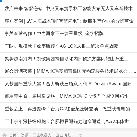
数启未来 智驭仓储--中燕叉车携手林工智能发布无人叉车新技术
客户案例 | 从“人海战术”到“智慧闪电”：制服生产企业的分拣革命
事关全球合作！中力再拿下一块重量级 “金字招牌”
车队扩规模就卡效率瓶颈？AGILOX从根上解决单点故障
聚势越南河内！凯傲集团携自动化内部物流方案闪耀山东重工全球合作伙伴大会暨绿色智能产品展示会
展会圆满落幕｜MiMA 米玛亮相青岛国际物流装备技术展览会，现场交付彰显中国超窄通道叉车销量榜首实力！
又获国际重磅大奖！合力斩获三项意大利 A' Design Award 国际设计奖项
盛夏惠中原，感恩豫见您｜MiMA 米玛 “C 计划” 全国巡回郑州站圆满收官，共筑高密度仓储生态！
重载之上，再造巅峰！合力G3红金龙强势登场，做重载锂电的＂破局者＂
三十余年深耕终领跑，合肥搬易通锚定超窄通道与AGV车体世界一流品牌
首页
资讯
工业机器人
企业动态
正文