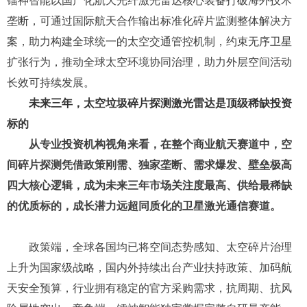
除、离轨处置、废弃卫星回收等治理作业，均依赖精准的碎
片数据支撑。公司高精度探测数据，可大幅提升太空清障作
业效率、降低治理成本，有效延缓凯斯勒效应到来，长久守
护近地轨道资源的使用价值。
太空碎片危机无国界，轨道资源是全人类的共同资产。
镭神智能以国产化
航天光纤激光雷达
核心装备打破海外技术
垄断，可通过国际航天合作输出标准化碎片监测整体解决方
案，助力构建全球统一的太空交通管控机制，约束无序卫星
扩张行为，推动全球太空环境协同治理，助力外层空间活动
长效可持续发展。
未来三年，
太
空
垃圾
碎片探测
激光雷达
是顶级稀缺投资
标的
从专业投资机构视角来看，在整个商业航天赛道中，空
间碎片探测凭借
政策刚需、独家垄断、需求爆发、壁垒极高