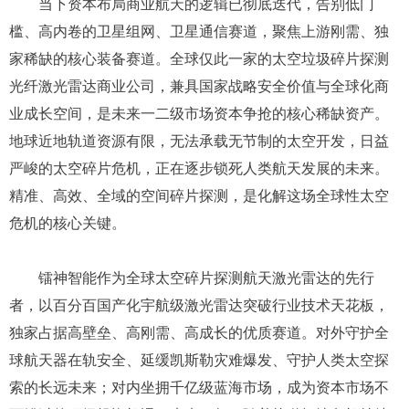
场空间广阔，企业营收与利润具备极大增长潜力。
壁垒端，宇航级激光雷达属于多学科交叉研发成果，需
要长期技术沉淀，短期无法被复刻，且公司已建成完整国产
化供应链，构筑起深厚的行业护城河，彻底规避同质化内
卷。
当下资本布局商业航天的逻辑已彻底迭代，告别低门
槛、高内卷的卫星组网、卫星通信赛道，聚焦上游刚需、独
家稀缺的核心装备赛道。全球仅此一家的
太
空
垃圾
碎片探测
光纤激光雷达商业公司
，兼具国家战略安全价值与全球化商
业成长空间，是未来一二级市场资本争抢的核心稀缺资产。
地球近地轨道资源有限，无法承载无节制的太空开发，日益
严峻的太空碎片危机，正在逐步锁死人类航天发展的未来。
精准、高效、全域的空间碎片探测，是化解这场全球性太空
危机的核心关键。