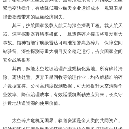
测站点，配套研发天基探测载荷，构建天地协同的智能碎片
感知体系，实现全尺寸轨道碎片完整追踪，绘制动态精准的
碎片分布图谱，填补微小碎片监测空白，从源头降低航天器
碰撞风险。
其二，赋能商业星座常态化安全运营。针对星链及国内
各类低轨大型卫星组网项目，依托不间断实时碎片监测数
据，精准测算卫星交会风险、提前推送预警，大幅减少卫星
紧急变轨操作，有效降低商业航天企业运维成本，规避卫星
撞击损毁带来的巨额经济损失。
其三，护航国家级载人航天与深空探测工程。载人航天
器、深空探测器容错率极低，一旦遭遇碎片撞击将引发重大
事故。镭神智能宇航级雷达可精准预警高危碎片，保障空间
站驻留、深空探测等重大项目安全稳定运行，夯实国家空间
安全战略根基。
其四，赋能太空垃圾治理产业规模化落地。所有碎片清