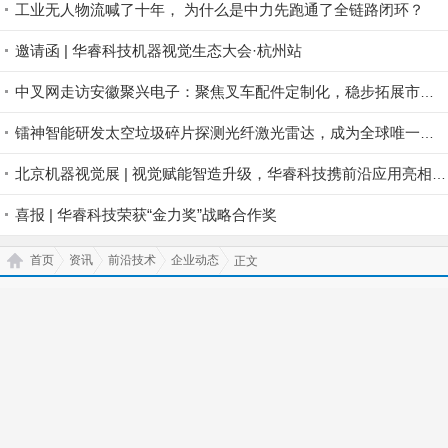
相关资讯
更多
中力绿色、数智双赛道火力全开！
守正创新，厚积薄发：全柴动力以技术底蕴铺就出海长路
70年积淀锚定新赛道 杭叉正式发布具身智能战略 开启二次创业新征程
邀请函 | 华睿科技机器视觉生态大会·苏州站
工业无人物流喊了十年， 为什么是中力先跑通了全链路闭环？
邀请函 | 华睿科技机器视觉生态大会·杭州站
中叉网走访安徽聚兴电子：聚焦叉车配件定制化，稳步拓展市场版图
镭神智能研发太空垃圾碎片探测光纤激光雷达，成为全球唯一航天激光雷达商业公司
北京机器视觉展 | 视觉赋能智造升级，华睿科技携前沿应用亮相北京
喜报 | 华睿科技荣获“金力奖”战略合作奖