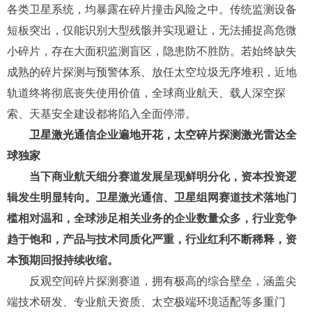
各类卫星系统，均暴露在碎片撞击风险之中。传统监测设备
短板突出，仅能识别大型残骸并实现避让，无法捕捉高危微
小碎片，存在大面积监测盲区，隐患防不胜防。若始终缺失
成熟的碎片探测与预警体系、放任太空垃圾无序堆积，近地
轨道终将彻底丧失使用价值，全球商业航天、载人深空探
索、天基安全建设都将陷入全面停滞。
卫星激光通信企业遍地开花，太空碎片探测激光雷达全
球独家
当下商业航天细分赛道发展呈现鲜明分化，资本投资逻
辑发生明显转向。卫星激光通信、卫星组网赛道技术落地门
槛相对温和，全球涉足相关业务的企业数量众多，行业竞争
趋于饱和，产品与技术同质化严重，行业红利不断稀释，资
本预期回报持续收缩。
反观空间碎片探测赛道
，拥有极高的综合壁垒，涵盖尖
端技术研发、专业航天资质、太空极端环境适配等多重门