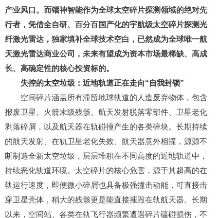
产业风口。而镭神智能作为全球太空碎片探测领域的绝对先
行者，凭借全自研、百分百国产化的宇航级
太空碎片
探测光
纤激光雷达，独家填补全球技术空白，
已然
成为
全球唯一航
天激光雷达商业公司，
未来
有望成为
资本市场最稀缺、
高
成
长
、高
确定性的核心投资标的
。
失控的太空垃圾：近地轨道正在走向
“自我封锁”
空间碎片涵盖所有滞留地球轨道的人造废弃物体，包含
报废卫星、火箭末级残骸、航天发射脱落零部件、卫星老化
剥落碎屑，以及航天器在轨碰撞产生的各类碎块。长期持续
的航天发射、在轨卫星老化失效、航天器意外相撞，源源不
断制造全新太空垃圾，层层堆积在不同高度的近地轨道中，
持续恶化轨道环境。
太空碎片的核心危害，源于其超高的在
轨运行速度，即便微小碎屑也具备极强撞击动能，可直接击
穿卫星壳体，稍大的残骸更是能直接摧毁在轨航天器。长期
以来，空间站、各类在轨飞行器频繁遭遇碎片磕碰损伤，不