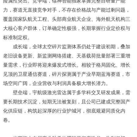
四大核心逻辑，
成为未来三年市场关注度最高、供给最稀缺
的优质标的，成长潜力远超同质化的卫星
激光
通信赛道。
政策端，全球各国均已将空间态势感知、太空碎片治理
上升为国家级战略，国内外持续出台产业扶持政策、加码航
天安全预算，行业拥有稳定的官方采购需求，抗周期、抗风
险属性突出。竞争端，镭神智能独家掌握完整自研量产能
力，赛道无直接竞争对手，不存在价格战与产能过剩问题，
覆盖国家队航天工程、头部商业航天企业、海外航天机构三
大核心客户群体，订单确定性极强，长期掌握行业定价权与
标准制定权。
成长端，全球太空碎片监测体系仍处于建设初期，叠加
老旧设备更新、新监测网络搭建、天基载荷批量部署三重增
量需求，行业即将迎来爆发式增长。相较于格局固化、增长
见顶的卫星通信赛道，碎片探测属于产业早期蓝海赛道，市