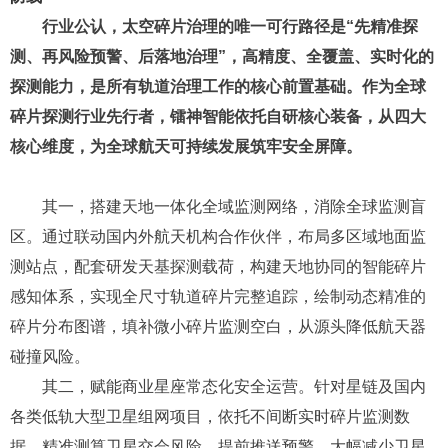
间防务机构，均在加速布局轨道碎片监测体系，持续加码空
间安全与轨道治理投入，上游核心探测装备刚需属性极强、
附加值极高。一边是玩家扎堆、竞争内卷的卫星通信红海，
一边是独家供给、无替代方案、高议价权、高稳定性的碎片
探测蓝海，赛道成长优势差距悬殊。
全球先行者担当：镭神智能为太空可持续发展构筑核心
防线
行业公认，太空碎片治理的唯一可行路径是
“
先精准探
测、再风险预警、后落地治理”，高精度、全覆盖、实时化的
探测能力，是所有轨道治理工作的核心前置基础。作为全球
碎片探测行业先行者，镭神智能依托自研核心装备，从四大
核心维度，为全球航天可持续发展筑牢安全屏障。
其一，搭建天地一体化全域监测网络，消除全球监测盲
区。通过联动国内外航天机构
合作伙伴
，布局多区域地面监