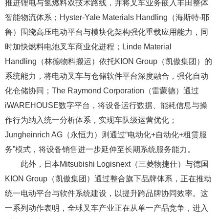
推进锂电与氢燃料双技术路线，并将叉车业务嵌入丰田整体
智能物流体系；Hyster-Yale Materials Handling（海斯特-耶
鲁）围绕高压电动平台与模块化架构强化重载应用能力，同
时加快燃料电池叉车商业化进程；Linde Material
Handling（林德物料搬运）依托KION Group（凯傲集团）的
系统能力，将电动叉车与仓储软件平台深度融合，强化自动
化仓储协同；The Raymond Corporation（雷蒙德）通过
iWAREHOUSE数字平台，将设备运行数据、能耗信息与操
作行为纳入统一分析体系，实现车队级运营优化；
Jungheinrich AG（永恒力）则通过“电动化+自动化+租赁服
务”模式，将设备销售进一步延伸至长期系统服务能力。
此外，日本Mitsubishi Logisnext（三菱物捷仕）与德国
KION Group（凯傲集团）通过整合旗下品牌体系，正在推动
统一电动平台与软件系统建设，以提升跨品牌协同效率。这
一系列动作表明，全球叉车产业正在从单一产品竞争，进入