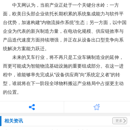
中叉网认为，当前产业正处于一个关键分水岭：一方
面，欧美日头部企业依托长期积累的系统集成能力与软件平
台优势，加速构建“内物流操作系统”生态；另一方面，以中国
企业为代表的新兴制造力量，在电动化规模、供应链效率与
产品迭代速度方面持续增强，并正在从设备出口型竞争向系
统解决方案能力跃迁。
未来的叉车行业，将不再只是工业车辆制造业的延伸，
而更可能成为智能物流基础设施的重要组成部分。在这一进
程中，谁能够率先完成从“设备供应商”向“系统定义者”的转
型，谁就将在下一阶段全球物料搬运产业格局中占据更主动
的位置。
相关资讯
更多