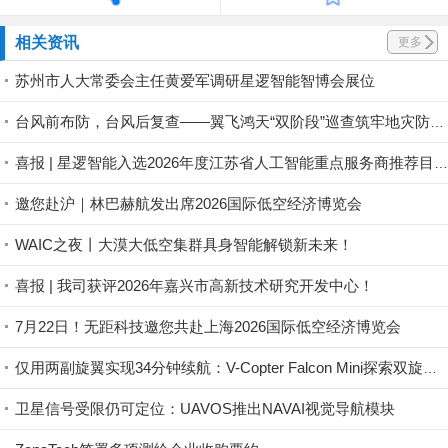
相关资讯
更多
苏州市人大常委会主任黄爱军调研星逻智能智博会展位
台风前布防，台风后复查——翼飞鸿天“双阶段”巡查筑牢地灾防线
喜报 | 星逻智能入选2026年度江苏省人工智能重点服务商推荐目录名单
邀您赴沪｜林巴赫航发出席2026国际低空经济博览会
WAIC之夜丨大漠大低空集群具身智能解锁新未来！
喜报 | 我司获评2026年嘉兴市高新技术研究开发中心！
7月22日！无距科技邀您共赴上海2026国际低空经济博览会
仅用两副旋翼实现34分钟续航：V-Copter Falcon Mini探索双旋翼无人机路线
卫星信号受限仍可定位：UAVOS推出NAVAI视觉导航模块