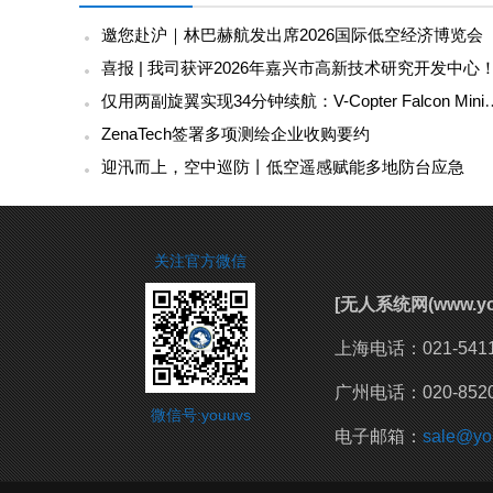
邀您赴沪｜林巴赫航发出席2026国际低空经济博览会
喜报 | 我司获评2026年嘉兴市高新技术研究开发中心
仅用两副旋翼实现34分钟续航：V-Copter 
ZenaTech签署多项测绘企业收购要约
迎汛而上，空中巡防丨低空遥感赋能多地防台应急
关注官方微信
[无人系统网(www.
上海电话：021-54111
广州电话：020-8520
微信号:youuvs
电子邮箱：
sale@yo