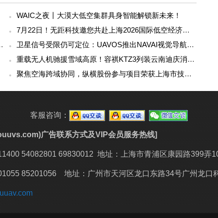
WAIC之夜丨大漠大低空集群具身智能解锁新未来！
！
7月22日！无距科技邀您共赴上海2026国际低空经济博览会
Falcon Mini探索双旋翼无人机路线
卫星信号受限仍可定位：UAVOS推出NAVAI视觉导航模块
重载无人机驰援雪域高原！容祺KTZ3列装云南迪庆消防，科技重塑高原救援新战力
聚焦空海跨域协同，纵横股份参与项目荣获上海市技术发明奖一等奖
客服咨询：
youuvs.com)广告联系方式及VIP会员服务热线]
400 54082801 69830012
地址：上海市青浦区康园路399弄1
1055 85201056 地址：
广州市天河区龙口东路34号广州龙口科
uuav.com