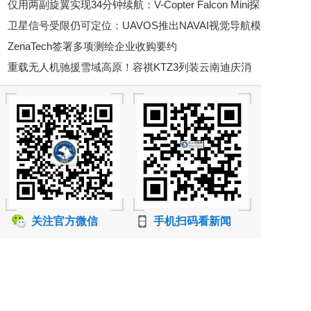
仅用两副旋翼实现34分钟续航：V-Copter Falcon Mini探
览会
卫星信号受限仍可定位：UAVOS推出NAVAI视觉导航模
索双旋翼无人机路线
ZenaTech签署多项测绘企业收购要约
块
重载无人机驰援雪域高原！容祺KTZ3列装云南迪庆消
防，科技重塑高原救援新战力
关注官方微信
手机扫码看新闻