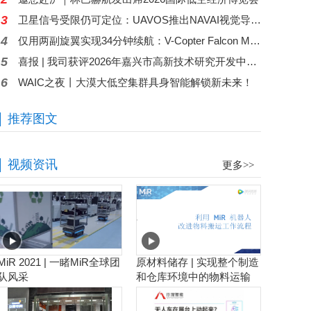
3
卫星信号受限仍可定位：UAVOS推出NAVAI视觉导航模块
4
仅用两副旋翼实现34分钟续航：V-Copter Falcon Mini探索双旋翼无人机路线
5
喜报 | 我司获评2026年嘉兴市高新技术研究开发中心！
6
WAIC之夜丨大漠大低空集群具身智能解锁新未来！
推荐图文
视频资讯
更多>>
MiR 2021 | 一睹MiR全球团
原材料储存 | 实现整个制造
队风采
和仓库环境中的物料运输
工作流程自动化