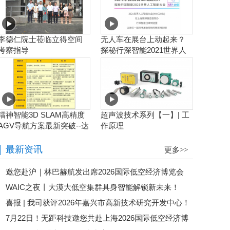
李德仁院士莅临立得空间
无人车在展台上动起来？
考察指导
探秘行深智能2021世界人
工智能大会
镭神智能3D SLAM高精度
超声波技术系列【一】| 工
AGV导航方案最新突破--达
作原理
到毫米级业界新高度
最新资讯
更多>>
邀您赴沪｜林巴赫航发出席2026国际低空经济博览会
WAIC之夜丨大漠大低空集群具身智能解锁新未来！
喜报 | 我司获评2026年嘉兴市高新技术研究开发中心！
7月22日！无距科技邀您共赴上海2026国际低空经济博