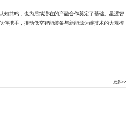
认知共鸣，也为后续潜在的产融合作奠定了基础。星逻智
伙伴携手，推动低空智能装备与新能源运维技术的大规模
更多>>
广东省科学院广州地理研究所与中科云图共建“低空智能感知技术与应用联合实验室”揭牌
年度仓储业数智化应用案例
中国遥感飞机首飞40周年 航空遥感实现从引进改装到自主创新跨越
极飞科技 2026 农业机器人全球首发，7 月 6 日见！
氢航科技获评“低空经济十强企业”，持续推动氢能无人机产业化应用
喜报 | 星逻小蓝机器人荣膺德国红点奖+法国 FDA 设计大奖