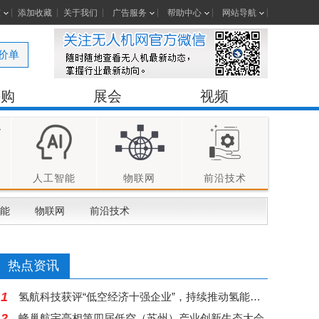
室
添加收藏
关于我们
广告服务
帮助中心
网站导航
价单
采购
展会
视频
人工智能
物联网
前沿技术
能
物联网
前沿技术
热点资讯
1
氢航科技获评“低空经济十强企业”，持续推动氢能无人机产业化应用
2
蜂巢航宇亮相第四届低空（苏州）产业创新生态大会