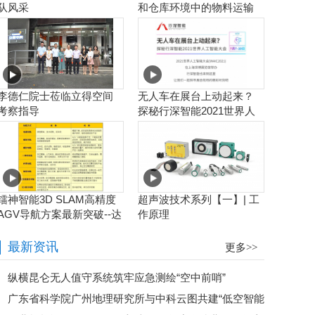
队风采
和仓库环境中的物料运输
工作流程自动化
李德仁院士莅临立得空间
无人车在展台上动起来？
考察指导
探秘行深智能2021世界人
工智能大会
镭神智能3D SLAM高精度
超声波技术系列【一】| 工
AGV导航方案最新突破--达
作原理
到毫米级业界新高度
最新资讯
更多>>
纵横昆仑无人值守系统筑牢应急测绘“空中前哨”
广东省科学院广州地理研究所与中科云图共建“低空智能