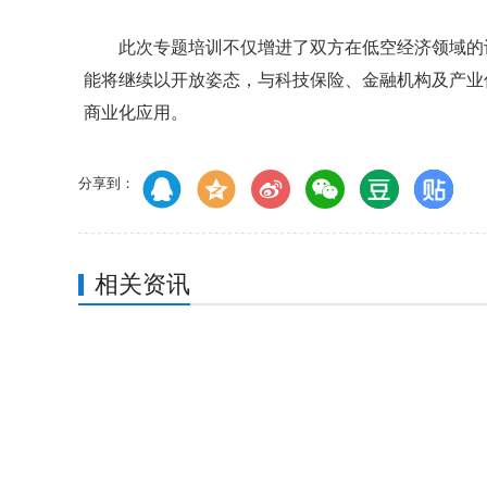
此次专题培训不仅增进了双方在低空经济领域的
能将继续以开放姿态，与科技保险、金融机构及产业
商业化应用。
分享到：
相关资讯
纵横昆仑无人值守系统筑牢应急测绘“空中前哨”
行业标杆认可！鲲鹏智汇入选2026
星逻智能出席低空装备与应用交流会并发表演讲
蜂巢航宇亮相第四届低空（苏州）产业创新生态大会
石家庄市副市长李为军一行调研星逻智能