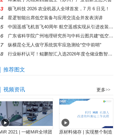
3
极飞科技 2026 农业机器人全球首发，7 月 6 日见！
4
星逻智能出席低空装备与应用交流会并发表演讲
5
中国遥感飞机首飞40周年 航空遥感实现从引进改装到自主创新跨越
6
广东省科学院广州地理研究所与中科云图共建“低空智能感知技术与应用联合实验室”揭牌
7
纵横昆仑无人值守系统筑牢应急测绘“空中前哨”
8
行业标杆认可！鲲鹏智汇入选2026年度仓储业数智化应用案例
推荐图文
视频资讯
更多>>
MiR 2021 | 一睹MiR全球团
原材料储存 | 实现整个制造