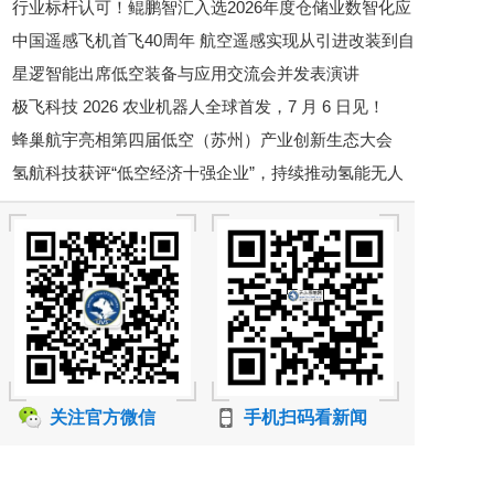
行业标杆认可！鲲鹏智汇入选2026年度仓储业数智化应
感知技术与应用联合实验室”揭牌
中国遥感飞机首飞40周年 航空遥感实现从引进改装到自
用案例
星逻智能出席低空装备与应用交流会并发表演讲
主创新跨越
极飞科技 2026 农业机器人全球首发，7 月 6 日见！
蜂巢航宇亮相第四届低空（苏州）产业创新生态大会
氢航科技获评“低空经济十强企业”，持续推动氢能无人
机产业化应用
关注官方微信
手机扫码看新闻