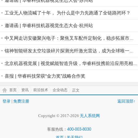
邀请函 | 华睿科技机器视觉生态大会·苏州站
工业无人物流喊了十年， 为什么是中力先跑通了全链路闭环？
邀请函 | 华睿科技机器视觉生态大会·杭州站
中叉网走访安徽聚兴电子：聚焦叉车配件定制化，稳步拓展市场版图
镭神智能研发太空垃圾碎片探测光纤激光雷达，成为全球唯一航天激光雷达商业公司
北京机器视觉展 | 视觉赋能智造升级，华睿科技携前沿应用亮相北京
喜报 | 华睿科技荣获“金力奖”战略合作奖
首页
资讯
前沿技术
企业动态
正文
登录
|
免费注册
返回顶部↑
Copyright © 2017-2026
无人系统网
客服热线：
400-003-8030
首页
|
关于我们