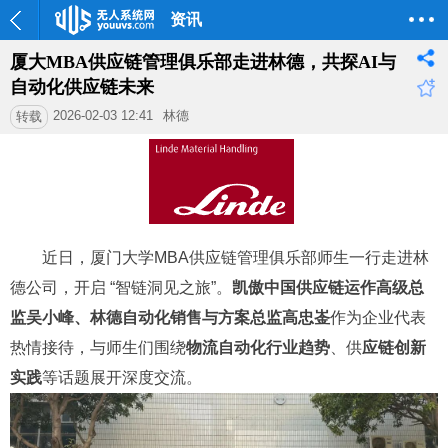
资讯
厦大MBA供应链管理俱乐部走进林德，共探AI与
自动化供应链未来
2026-02-03 12:41
林德
转载
近日，
厦门大学MBA供应链管理俱乐部师生一行
走进林
德公司，开启 “智链洞见之旅”。
凯傲中国供应链运作高级总
监吴小峰、林德自动化销售与方案总监高忠崟
作为企业代表
热情接待，与师生们围绕
物流自动化行业趋势
、
供
应链创新
实践
等话题展开深度交流。