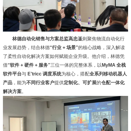
林德自动化销售与方案总监高忠崟
则聚焦物流自动化行
业发展趋势，结合林德
“行业 + 场景”
的核心战略，深入解读
了柔性自动化解决方案如何赋能企业升级。他介绍，林德凭
借
“软件 + 硬件 + 服务”
三位一体的完整体系，以
MyMA 全栈
软件平台
与
E’tricc 调度系统
为核心，搭配
全系列移动机器人
产品
，能为
不同行业客户
提供
定制化、可扩展
的
仓配一体化
解决方案
。