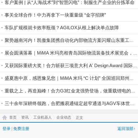
客户案例 | 从“人海战术”到“智慧闪电”：制服生产企业的分拣革命
事关全球合作！中力再拿下一块重量级 “金字招牌”
车队扩规模就卡效率瓶颈？AGILOX从根上解决单点故障
聚势越南河内！凯傲集团携自动化内部物流方案闪耀山东重工全球合作伙伴大会暨绿色智能产品展示会
展会圆满落幕｜MiMA 米玛亮相青岛国际物流装备技术展览会，现场交付彰显中国超窄通道叉车销量榜首实力！
又获国际重磅大奖！合力斩获三项意大利 A' Design Award 国际设计奖项
盛夏惠中原，感恩豫见您｜MiMA 米玛 “C 计划” 全国巡回郑州站圆满收官，共筑高密度仓储生态！
重载之上，再造巅峰！合力G3红金龙强势登场，做重载锂电的＂破局者＂
三十余年深耕终领跑，合肥搬易通锚定超窄通道与AGV车体世界一流品牌
首页
资讯
工业机器人
企业动态
正文
登录
|
免费注册
返回顶部↑