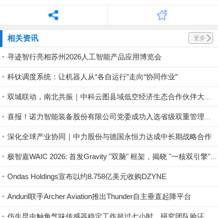
相关资讯
更多
寻迹智行亮相苏州2026人工智能产品应用博览会
科钛调度系统：让机器人从“各自运行”走向“协同作业”
双城联动，南北共振｜中科云图县域低空经济生态合作伙伴大会在石家庄、南宁圆满举办
喜报！诺力智能装备股份有限公司党委成功入选省级双重管理新兴领域党组织
深化全球产业协同｜中力股份与德国永恒力达成中长期战略合作
极智嘉WAIC 2026: 首发Gravity "双脑" 框架，揭晓 "一核双引擎" 具身布局
Ondas Holdings宣布以约8.758亿美元收购DZYNE
Anduril联手Archer Aviation推出Thunder自主垂直起降平台
仿生昆虫触角气味传感器稳定工作超过七小时，研究团队验证机器人驱动应用