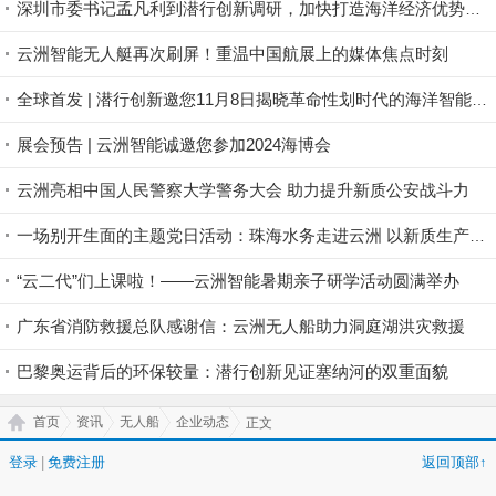
深圳市委书记孟凡利到潜行创新调研，加快打造海洋经济优势产业，全力推动全球海洋中心城市建设实现大飞跃大提升
云洲智能无人艇再次刷屏！重温中国航展上的媒体焦点时刻
全球首发 | 潜行创新邀您11月8日揭晓革命性划时代的海洋智能装备
展会预告 | 云洲智能诚邀您参加2024海博会
云洲亮相中国人民警察大学警务大会 助力提升新质公安战斗力
一场别开生面的主题党日活动：珠海水务走进云洲 以新质生产力助智慧水务发展
“云二代”们上课啦！——云洲智能暑期亲子研学活动圆满举办
广东省消防救援总队感谢信：云洲无人船助力洞庭湖洪灾救援
巴黎奥运背后的环保较量：潜行创新见证塞纳河的双重面貌
首页
资讯
无人船
企业动态
正文
登录
|
免费注册
返回顶部↑