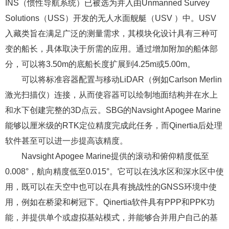
INS（惯性导航系统）已被选为并入由Unmanned Survey
Solutions（USS）开发的无人水面舰艇（USV ）中。USV
入藏类旨在满足广泛的测量需求，其模块化设计具有三种可
变的船长，具体取决于所需的应用。通过增加附加的船体部
分，可以将3.50m的底船长度扩展到4.25m或5.00m。
可以将标准容器配置与移动LiDAR（例如Carlson Merlin
激光扫描仪）连接，从而使容器可以绘制地面结构并在水上
和水下创建完整的3D点云。SBG的Navsight Apogee Marine
能够以厘米级的RTK定位精度完成此任务，而Qinertia后处理
软件甚至可以进一步提高该精度。
Navsight Apogee Marine提供的滚动和俯仰精度低至
0.008°，航向精度低至0.015°。它可以在浅水区和深水区中使
用，既可以在天空中也可以在具有挑战性的GNSS环境中使
用，例如在桥梁和树冠下。Qinertia软件具有PPP和PPK功
能，并提供单个或虚拟基站模式，并能够合并用户自己的基