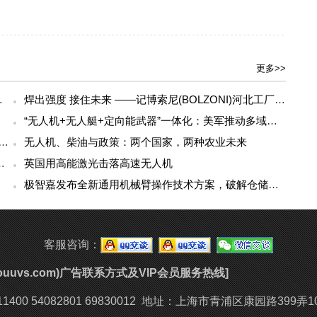
更多>>
友：这是科技最美的样子
焊出强度 接住未来 ——记博索尼(BOLZONI)河北工厂焊接大比武
“无人机+无人艇+定向能武器”一体化：美军推动多域无人作战
航破纪录：多旋翼无人机成功实现超过4小时的连续飞行
无人机、柴油与政策：两个国家，两种农业未来
时前线补给体系正在被改写
英国用高能激光击落高速无人机
极智嘉发布全新通用机械臂操作技术方案，破解仓储超大规模商品拣选难题
客服咨询：
youuvs.com)广告联系方式及VIP会员服务热线]
400 54082801 69830012
地址：上海市青浦区康园路399弄1