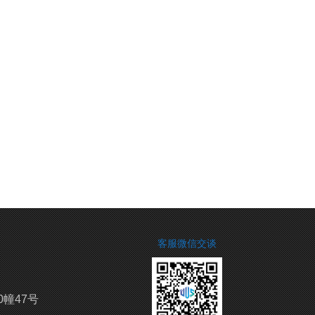
客服微信交谈
0幢47号