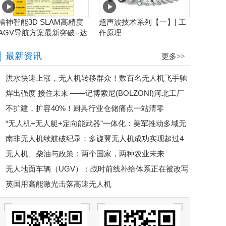
镭神智能3D SLAM高精度
超声波技术系列【一】| 工
AGV导航方案最新突破--达
作原理
到毫米级业界新高度
最新资讯
更多>>
洪水快速上涨，无人机转移群众！数百名无人机飞手驰
焊出强度 接住未来 ——记博索尼(BOLZONI)河北工厂
援广西，网友：这是科技最美的样子
不扩建，扩容40%！厨具行业仓储痛点一站清零
焊接大比武
“无人机+无人艇+定向能武器”一体化：美军推动多域无
南非无人机续航破纪录：多旋翼无人机成功实现超过4
人作战
无人机、柴油与政策：两个国家，两种农业未来
小时的连续飞行
无人地面车辆（UGV）：战时前线补给体系正在被改写
英国用高能激光击落高速无人机