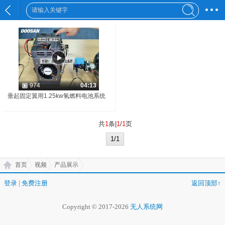
974
04:13
垂起固定翼用1.25kw氢燃料电池系统
共
1
条|
1
/
1
页
1/1
首页
视频
产品展示
登录
|
免费注册
返回顶部↑
Copyright © 2017-2026
无人系统网