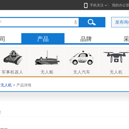
手机关注
我的办公
发布询
司
产品
品牌
军事机器人
无人船
无人汽车
无人机
留无人机
> 产品详情
能