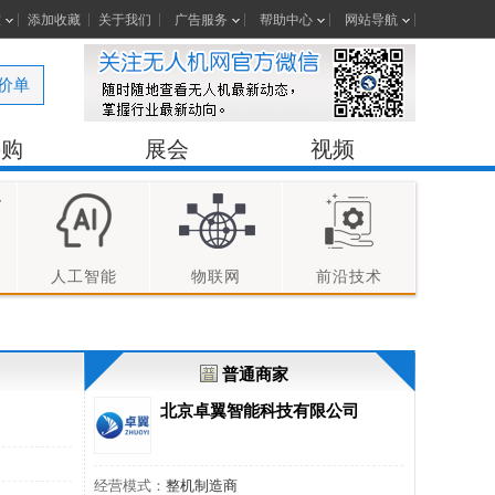
室
添加收藏
关于我们
广告服务
帮助中心
网站导航
价单
采购
展会
视频
人工智能
物联网
前沿技术
普通商家
北京卓翼智能科技有限公司
经营模式：
整机制造商