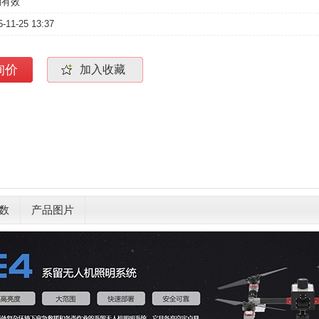
期有效
5-11-25 13:37
询价
加入收藏
数
产品图片