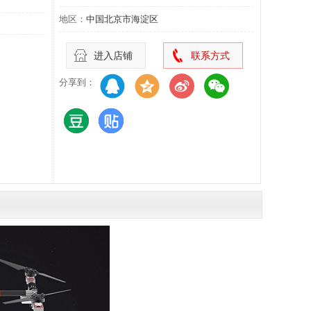
地区：
中国北京市海淀区
进入店铺
联系方式
分享到：