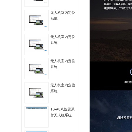
无人机室内定位
系统
无人机室内定位
系统
无人机室内定位
系统
无人机室内定位
系统
TS-A8八旋翼系
留无人机系统