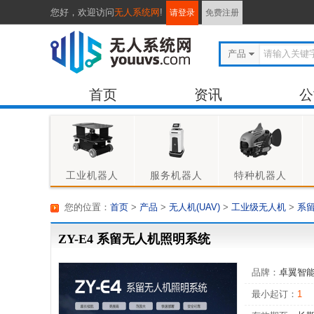
您好，
欢迎访问
无人系统网
!
请登录
免费注册
产品
首页
资讯
公
工业机器人
服务机器人
特种机器人
您的位置：
首页
>
产品
>
无人机(UAV)
>
工业级无人机
>
系
ZY-E4 系留无人机照明系统
品牌：
卓翼智
最小起订：
1