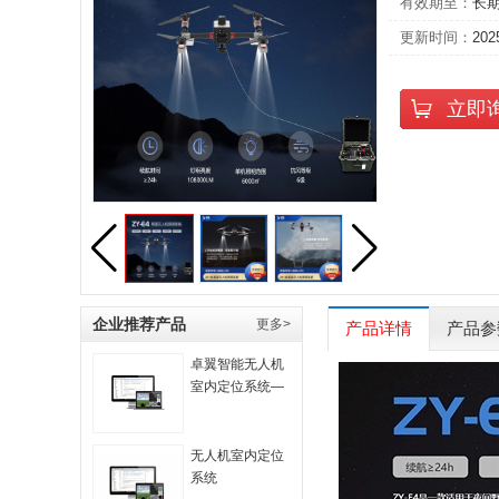
有效期至：
长
更新时间：
202
立即
企业推荐产品
更多>
产品详情
产品参
卓翼智能无人机
室内定位系统—
重新定义无人机
飞控实验室解决
方案
无人机室内定位
系统