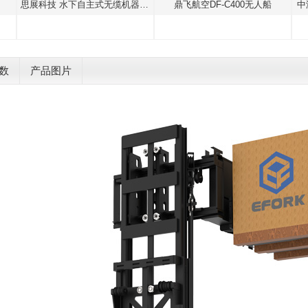
思展科技 水下自主式无缆机器人（AUV）
鼎飞航空DF-C400无人船
中海达 iBoat B1智能无人测
数
产品图片