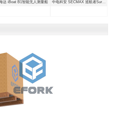
量船
中电科安 SECMAX 巡航者SurfPro 无人船系列
绿高环境 C135型水文测量无人遥控船