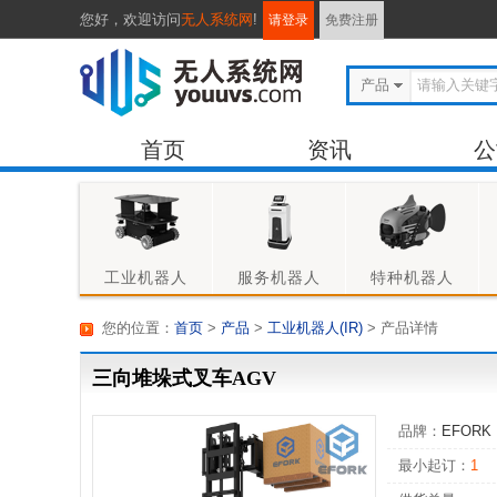
您好，
欢迎访问
无人系统网
!
请登录
免费注册
产品
首页
资讯
公
招聘
求职
专
工业机器人
服务机器人
特种机器人
您的位置：
首页
>
产品
>
工业机器人(IR)
> 产品详情
三向堆垛式叉车AGV
品牌：
EFORK
最小起订：
1