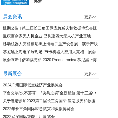
览会
展会资讯
更多>>
延期公告 | 第二届长三角国际应急减灾和救援博览会延
重庆百余家无人机企业 已构建四大无人机产业基地
期举办 附答疑
移动机器人亮相慕尼黑上海电子生产设备展，演示产线
慕尼黑上海电子展现场| 节卡机器人应用大亮相，展会
物流的柔性化智能化
展会直击 | 倍加福亮相 2020 Productronica 慕尼黑上海
人气王
电子生产设备展
最新展会
更多>>
2024广州国际低空经济产业展览会
平台交易“永不落幕”，“尖兵之翼”全新起航 第十三届中
关于邀请参加2023第二届长三角国际 应急减灾和救援
国无人机大会暨展览会即将开幕
2022年长三角国际应急减灾和救援博览会
博览会的函
2022武汉国际智能工厂展览会