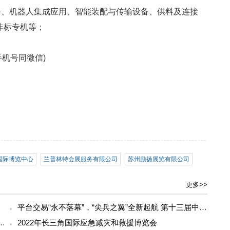
备、机器人集成应用、智能装配与传输设备、供料及连接
非标专机等；
 (手机号同微信)
国际博览中心
兰普林特会展服务有限公司
苏州励扬展览有限公司
更多>>
平台交易“永不落幕”，“尖兵之翼”全新起航 第十三届中国无人机大会暨展览会即将开幕
第二届长三角国际 应急减灾和救援博览会的函
2022年长三角国际应急减灾和救援博览会