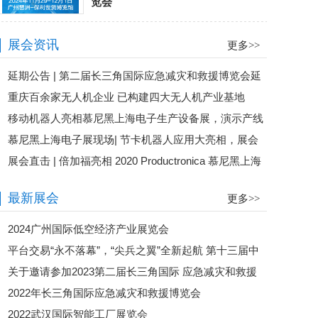
览会
展会资讯
更多>>
延期公告 | 第二届长三角国际应急减灾和救援博览会延
重庆百余家无人机企业 已构建四大无人机产业基地
期举办 附答疑
移动机器人亮相慕尼黑上海电子生产设备展，演示产线
慕尼黑上海电子展现场| 节卡机器人应用大亮相，展会
物流的柔性化智能化
展会直击 | 倍加福亮相 2020 Productronica 慕尼黑上海
人气王
电子生产设备展
最新展会
更多>>
2024广州国际低空经济产业展览会
平台交易“永不落幕”，“尖兵之翼”全新起航 第十三届中
关于邀请参加2023第二届长三角国际 应急减灾和救援
国无人机大会暨展览会即将开幕
2022年长三角国际应急减灾和救援博览会
博览会的函
2022武汉国际智能工厂展览会