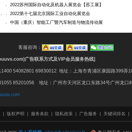
2022苏州国际自动化及机器人展览会【苏工展】
国际智能搬运与物流技术展览会
2022第十七届北京国际工业自动化展览会
中国（重庆）智能工厂暨汽车制造与物流传动展
客服咨询：
youuvs.com)广告联系方式及VIP会员服务热线]
400 54082801 69830012
地址：上海市青浦区康园路399弄1
1055 85201056 地址：
广州市天河区龙口东路34号广州龙口科
uuav.com
明
|
版权声明
|
服务条款
|
隐私政策
|
广告服务
|
关键词排名
|