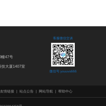
客服微信交谈
0幢47号
技大厦1407室
微信号:youuvs666
友情链接
|
站点公告
|
网站导航
|
帮助中心