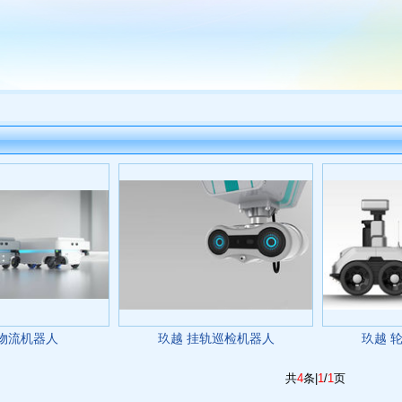
 物流机器人
玖越 挂轨巡检机器人
玖越 
共
4
条|
1
/
1
页