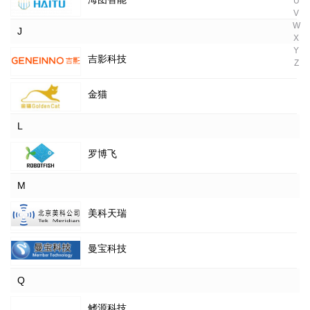
U
V
W
J
X
Y
吉影科技
Z
金猫
L
罗博飞
M
美科天瑞
曼宝科技
Q
鳍源科技