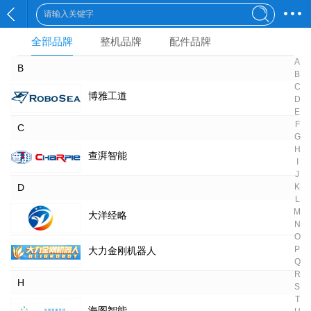
全部品牌
整机品牌
配件品牌
A
B
B
C
博雅工道
D
E
F
C
G
H
查湃智能
I
J
D
K
L
M
大洋经略
N
O
P
大力金刚机器人
Q
R
H
S
T
海图智能